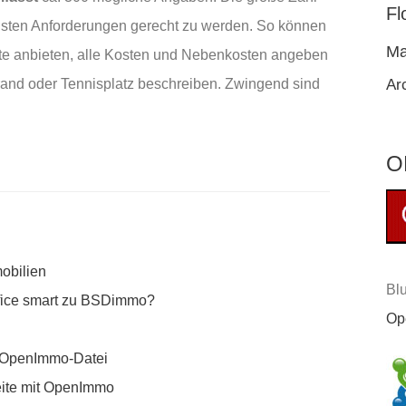
Fl
hsten Anforderungen gerecht zu werden. So können
Ma
ete anbieten, alle Kosten und Nebenkosten angeben
rand oder Tennisplatz beschreiben. Zwingend sind
Ar
O
obilien
Blu
ffice smart zu BSDimmo?
Op
r OpenImmo-Datei
eite mit OpenImmo