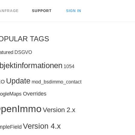
ANFRAGE
SUPPORT
SIGN IN
OPULAR TAGS
atured
DSGVO
bjektinformationen
1054
Update
EO
mod_bsdimmo_contact
Overrides
ogleMaps
penImmo
Version 2.x
Version 4.x
mpleField