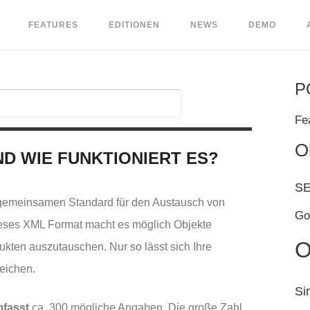
FEATURES
EDITIONEN
NEWS
DEMO
P
Fe
O
D WIE FUNKTIONIERT ES?
S
n gemeinsamen Standard für den Austausch von
Go
 Dieses XML Format macht es möglich Objekte
O
kten auszutauschen. Nur so lässt sich Ihre
leichen.
Si
fasst
ca. 300 mögliche Angaben. Die große Zahl