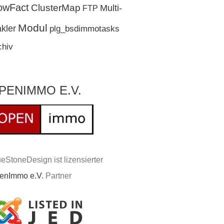
owFact
ClusterMap
Multi-
FTP
Modul
kler
plg_bsdimmotasks
chiv
PENIMMO E.V.
eStoneDesign ist lizensierter
enImmo e.V.
Partner