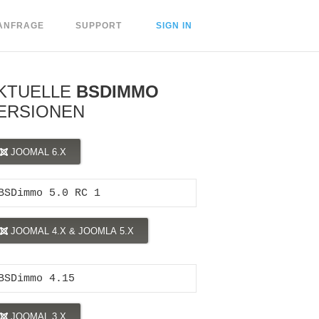
ANFRAGE
SUPPORT
SIGN IN
KTUELLE
BSDIMMO
ERSIONEN
JOOMAL 6.X
BSDimmo 5.0 RC 1
JOOMAL 4.X & JOOMLA 5.X
BSDimmo 4.15
JOOMAL 3.X