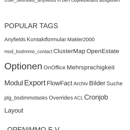
User_definded_anyfields in den Objektdetails ausgeben
POPULAR TAGS
Kontaktformular
Anyfields
Makler2000
ClusterMap
OpenEstate
mod_bsdimmo_contact
Optionen
Mehrsprachigkeit
OnOffice
Export
Modul
FlowFact
Bilder
Suche
Archiv
Cronjob
Overrides
plg_bsdimmotasks
ACL
Layout
OPENIMMO E.V.