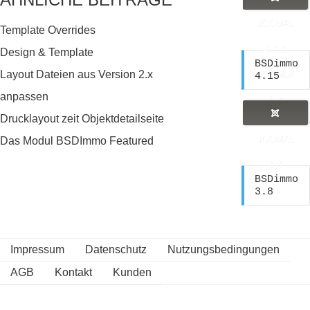
JOOMAL
Template Overrides
4.X &
Design & Template
BSDimmo 
Layout Dateien aus Version 2.x
JOOMLA
4.15
anpassen
5.X
Drucklayout zeit Objektdetailseite
JOOMAL
Das Modul BSDImmo Featured
3.X
BSDimmo 
3.8
Impressum
Datenschutz
Nutzungsbedingungen
AGB
Kontakt
Kunden