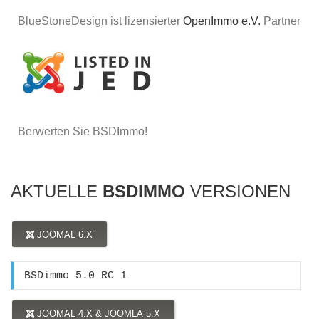
BlueStoneDesign ist lizensierter
OpenImmo e.V.
Partner
Berwerten Sie BSDImmo!
AKTUELLE
BSDIMMO
VERSIONEN
JOOMAL 6.X
BSDimmo 5.0 RC 1
JOOMAL 4.X & JOOMLA 5.X